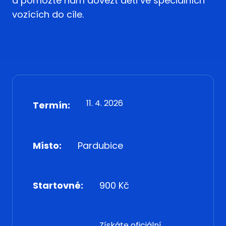
a pomozte nám dovézt děti ve speciálních
vozících do cíle.
11. 4. 2026
Termín:
Místo:
Pardubice
Startovné:
900 Kč
Získáte oficiální