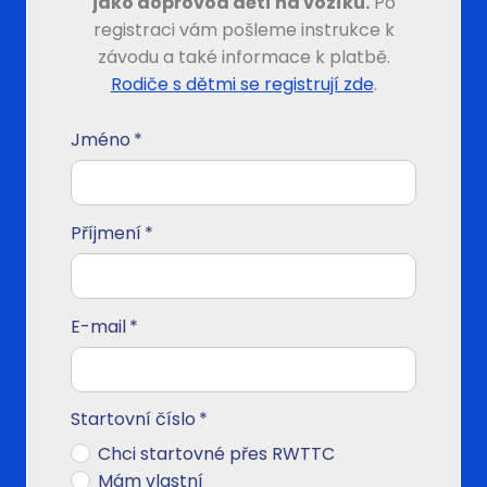
jako doprovod dětí na vozíku.
Po
registraci vám pošleme instrukce k
závodu a také informace k platbě.
Rodiče s dětmi se registrují zde
.
Jméno
*
Příjmení
*
E-mail
*
Startovní číslo
*
Chci startovné přes RWTTC
Mám vlastní