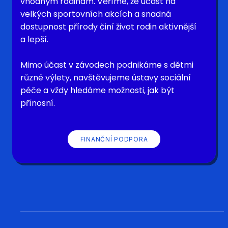
vhodným rodinám. Věříme, že účast na
velkých sportovních akcích a snadná
dostupnost přírody činí život rodin aktivnější
a lepší.
Mimo účast v závodech podnikáme s dětmi
různé výlety, navštěvujeme ústavy sociální
péče a vždy hledáme možnosti, jak být
přínosní.
FINANČNÍ PODPORA